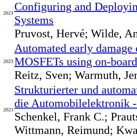
Configuring and Deployi
2023
Systems
Pruvost, Hervé; Wilde, A
Automated early damage d
MOSFETs using on-board 
2023
Reitz, Sven; Warmuth, Je
Strukturierter und automa
die Automobilelektronik
2023
Schenkel, Frank C.; Prau
Wittmann, Reimund; Kwas