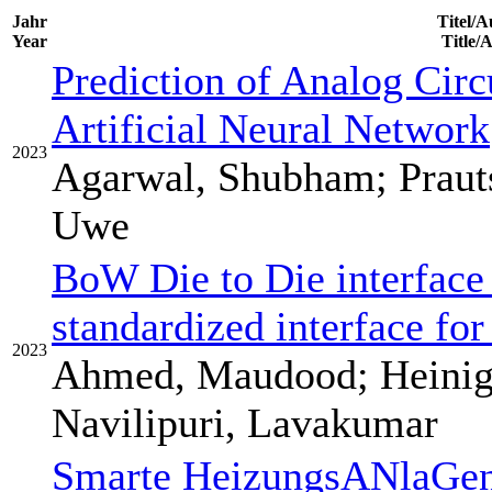
Jahr
Titel/A
Year
Title/
Prediction of Analog Circ
Artificial Neural Network
2023
Agarwal, Shubham; Praut
Uwe
BoW Die to Die interface
standardized interface for
2023
Ahmed, Maudood; Heinig
Navilipuri, Lavakumar
Smarte HeizungsANlaGen