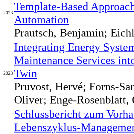
Template-Based Approach
2023
Automation
Prautsch, Benjamin; Eich
Integrating Energy Syste
Maintenance Services int
Twin
2023
Pruvost, Hervé; Forns-Sa
Oliver; Enge-Rosenblatt, 
Schlussbericht zum Vorha
Lebenszyklus-Management