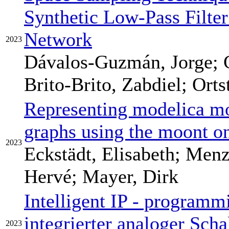
Synthetic Low-Pass Filte
Network
2023
Dávalos-Guzmán, Jorge; C
Brito-Brito, Zabdiel; Orts
Representing modelica m
graphs using the moont o
2023
Eckstädt, Elisabeth; Menz
Hervé; Mayer, Dirk
Intelligent IP - programm
integrierter analoger Sch
2023