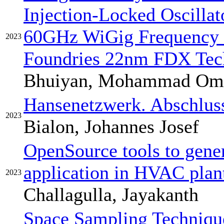
Injection-Locked Oscilla
60GHz WiGig Frequency 
2023
Foundries 22nm FDX Tec
Bhuiyan, Mohammad Ome
Hansenetzwerk. Abschluss
2023
Bialon, Johannes Josef
OpenSource tools to gene
application in HVAC plan
2023
Challagulla, Jayakanth
Space Sampling Techniqu