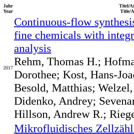
Jahr
Titel/A
Year
Title/
Continuous-flow synthesis
fine chemicals with inte
analysis
Rehm, Thomas H.; Hofman
2017
Dorothee; Kost, Hans-Joa
Besold, Matthias; Welzel,
Didenko, Andrey; Sevenar
Hillson, Andrew R.; Rieg
Mikrofluidisches Zellzäh