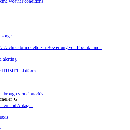
reme weather conditions
chsorge
Architekturmodelle zur Bewertung von Produktlinien
e alerting
he SITUMET platform
 through virtual worlds
cheller, G.
chinen und Anlagen
raxis
g