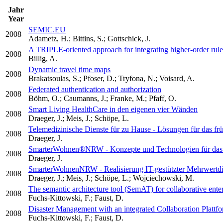
Jahr
Year
SEMIC.EU
2008
Adametz, H.; Bittins, S.; Gottschick, J.
A TRIPLE-oriented approach for integrating higher-order rule
2008
Billig, A.
Dynamic travel time maps
2008
Brakatsoulas, S.; Pfoser, D.; Tryfona, N.; Voisard, A.
Federated authentication and authorization
2008
Böhm, O.; Caumanns, J.; Franke, M.; Pfaff, O.
Smart Living HealthCare in den eigenen vier Wänden
2008
Draeger, J.; Meis, J.; Schöpe, L.
Telemedizinische Dienste für zu Hause - Lösungen für das f
2008
Draeger, J.
SmarterWohnen®NRW - Konzepte und Technologien für das 
2008
Draeger, J.
SmarterWohnenNRW - Realisierung IT-gestützter Mehrwertdi
2008
Draeger, J.; Meis, J.; Schöpe, L.; Wojciechowski, M.
The semantic architecture tool (SemAT) for collaborative ente
2008
Fuchs-Kittowski, F.; Faust, D.
Disaster Management with an integrated Collaboration Plattf
2008
Fuchs-Kittowski, F.; Faust, D.