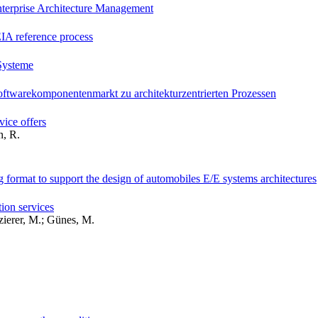
nterprise Architecture Management
EIA reference process
 Systeme
oftwarekomponentenmarkt zu architekturzentrierten Prozessen
ice offers
n, R.
format to support the design of automobiles E/E systems architectures
ion services
tzierer, M.; Günes, M.