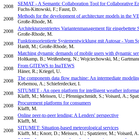
SEMAT - A Semantic Collaboration Tool for Collaborative E
2008
Fuchs-Kittowski, F.; Faust, D.
Methods for the development of architecture models in the V
2008
Große-Rhode, M.
Architekturzentriertes Variantenmanagement für eingebettete
2008
Große-Rhode, M.
Funktionsorientierte Systementwicklung mit Autosar - Vom S
2008
Hardt, M.; Große-Rhode, M.
Matching dynamic demands of mobile users with dynamic serv
2008
Holtkamp, B.; Weißenberg, N.; Wojciechowski, M.; Gartman
From GITEWS to InaTEWS
2008
Häner, R.; Kriegel, U.
The components data flow machine: An intermediate modeling 
2008
Kebemou, A.; Schieferdecker, I.
SITUMET - An open platform for intelligent weather informat
2008
Klafft, M.; Meissen, U.; Pfennigschmidt, S.; Voisard, A.; Spa
Procurement platforms for consumers
2008
Klafft, M.
Online peer-to-peer lending: A Lenders' perspective
2008
Klafft, M.
SITUMET: Situation-based meteorological services
2008
Klafft, M.; Knorr, D.; Meissen, U.; Spatzierer, M.; Voisard, A.