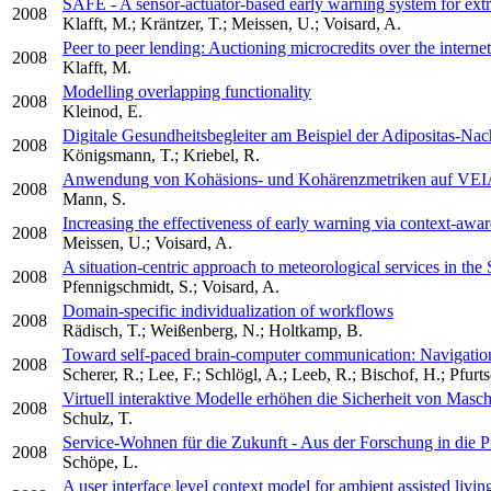
SAFE - A sensor-actuator-based early warning system for ext
2008
Klafft, M.; Kräntzer, T.; Meissen, U.; Voisard, A.
Peer to peer lending: Auctioning microcredits over the internet
2008
Klafft, M.
Modelling overlapping functionality
2008
Kleinod, E.
Digitale Gesundheitsbegleiter am Beispiel der Adipositas-Na
2008
Königsmann, T.; Kriebel, R.
Anwendung von Kohäsions- und Kohärenzmetriken auf VEIA-
2008
Mann, S.
Increasing the effectiveness of early warning via context-awar
2008
Meissen, U.; Voisard, A.
A situation-centric approach to meteorological services in t
2008
Pfennigschmidt, S.; Voisard, A.
Domain-specific individualization of workflows
2008
Rädisch, T.; Weißenberg, N.; Holtkamp, B.
Toward self-paced brain-computer communication: Navigation
2008
Scherer, R.; Lee, F.; Schlögl, A.; Leeb, R.; Bischof, H.; Pfurts
Virtuell interaktive Modelle erhöhen die Sicherheit von Mas
2008
Schulz, T.
Service-Wohnen für die Zukunft - Aus der Forschung in die P
2008
Schöpe, L.
A user interface level context model for ambient assisted livin