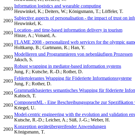
Information logistics and wearable computing
2003
Heuwinkel, K.; Deiters, W.; Königsmann, T.; Löffeler, T.
Subjective aspects of personalisation - the impact of trust on in
2003
Heuwinkel, K.
Location- and time-based information delivery in tourism
2003
Hinze, A.; Voisard, A.
FLAME 2008 - personalized web services for the olympic game
2003
Holtkamp, B.; Gartmann, R.; Han, Y.
Modellieren und Programmieren von nebenläufigen Prozessen
2003
Jaksch, S.
Robust wrapping in mediator-based information systems
2003
Jung, F.; Kutsche, R.-D.; Rother, D.
Fehlertolerantes Wrapping für Föderierte Informationssysteme
2003
Jung, F.; Rother, D.
Grammatikbasiertes semantisches Wrapping für föderierte Info
2003
Kabisch, T.
ComponentML - Eine Beschreibungssprache zur Spezifikatio
2003
Kriegel, U.
Model-centric engineering with the evolution and validation e
2003
Kutsche, R.-D.; Leicher, A.; Süß, J.-G.; Weber, H.
Konzeption geräteübergreifender Anwendungen
2003
Königsmann, T.