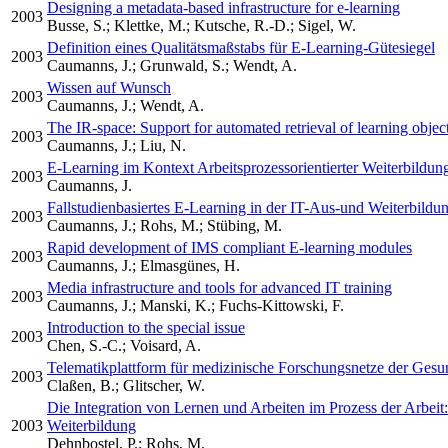
Designing a metadata-based infrastructure for e-learning
2003
Busse, S.; Klettke, M.; Kutsche, R.-D.; Sigel, W.
Definition eines Qualitätsmaßstabs für E-Learning-Gütesiegel
2003
Caumanns, J.; Grunwald, S.; Wendt, A.
Wissen auf Wunsch
2003
Caumanns, J.; Wendt, A.
The IR-space: Support for automated retrieval of learning objec
2003
Caumanns, J.; Liu, N.
E-Learning im Kontext Arbeitsprozessorientierter Weiterbildun
2003
Caumanns, J.
Fallstudienbasiertes E-Learning in der IT-Aus-und Weiterbildu
2003
Caumanns, J.; Rohs, M.; Stübing, M.
Rapid development of IMS compliant E-learning modules
2003
Caumanns, J.; Elmasgünes, H.
Media infrastructure and tools for advanced IT training
2003
Caumanns, J.; Manski, K.; Fuchs-Kittowski, F.
Introduction to the special issue
2003
Chen, S.-C.; Voisard, A.
Telematikplattform für medizinische Forschungsnetze der Ge
2003
Claßen, B.; Glitscher, W.
Die Integration von Lernen und Arbeiten im Prozess der Arbeit:
2003
Weiterbildung
Dehnbostel, P.; Rohs, M.