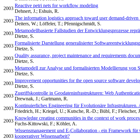
Reactive petri nets for workflow modeling
2003
Dehnert, J.; Eshuis, R.
The information logistics approach toward user demand-driven 
2003
Deiters, W.; Löffeler, T.; Pfennigschmidt, S.
Metamodellbasierte Fallstudien der Entwicklungsprozesse repr
2003
Dietze, S.
Formalisierte Darstellung generalisierter Softwareentwicklun
2003
Dietze, S.
Quality assurance, project maintenance and requirements docum
2003
Dietze, S.
Metamodell zur Analyse und formalisierten Modellierung von 
2003
Dietze, S.
Improvement opportunities for the open source software devel
2003
Dietze, S.
Zugriffskontrolle in Geodateninfrastrukturen: Web Authentica
2003
Drewnak, J.; Gartmann, R.
Kontinuierliches Engineering für Evolutionäre Infrastrukturen.
2003
Friedrich, H.; Kriegel, U.; Kutsche, R.-D.; Bübl, F.; Fleischer, 
Knowledge creating communities in the context of work proces
2003
Fuchs-Kittowski, F.; Köhler, A.
Wissensmanagement und E-Collaboration - ein Framework für 
2003
kooperativer Wissensarbeit?