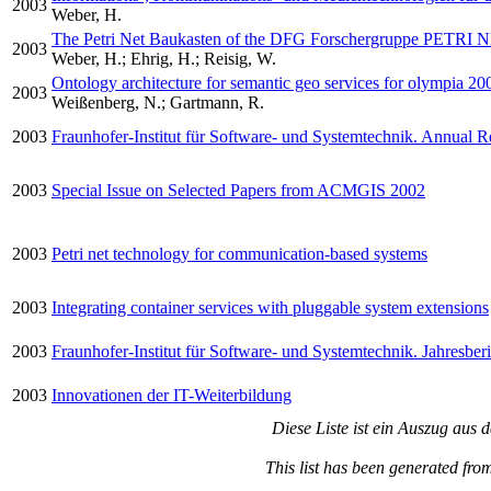
2003
Weber, H.
The Petri Net Baukasten of the DFG Forschergruppe PE
2003
Weber, H.; Ehrig, H.; Reisig, W.
Ontology architecture for semantic geo services for olympia 20
2003
Weißenberg, N.; Gartmann, R.
2003
Fraunhofer-Institut für Software- und Systemtechnik. Annual 
2003
Special Issue on Selected Papers from ACMGIS 2002
2003
Petri net technology for communication-based systems
2003
Integrating container services with pluggable system extensions
2003
Fraunhofer-Institut für Software- und Systemtechnik. Jahresber
2003
Innovationen der IT-Weiterbildung
Diese Liste ist ein Auszug aus 
This list has been generated fro