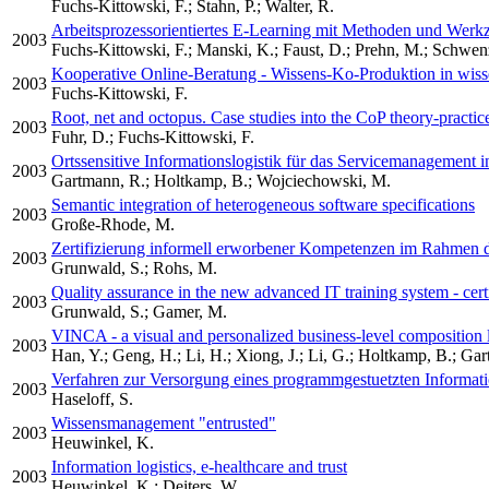
Fuchs-Kittowski, F.; Stahn, P.; Walter, R.
Arbeitsprozessorientiertes E-Learning mit Methoden und Werk
2003
Fuchs-Kittowski, F.; Manski, K.; Faust, D.; Prehn, M.; Schwenz
Kooperative Online-Beratung - Wissens-Ko-Produktion in wisse
2003
Fuchs-Kittowski, F.
Root, net and octopus. Case studies into the CoP theory-practic
2003
Fuhr, D.; Fuchs-Kittowski, F.
Ortssensitive Informationslogistik für das Servicemanagement in
2003
Gartmann, R.; Holtkamp, B.; Wojciechowski, M.
Semantic integration of heterogeneous software specifications
2003
Große-Rhode, M.
Zertifizierung informell erworbener Kompetenzen im Rahmen d
2003
Grunwald, S.; Rohs, M.
Quality assurance in the new advanced IT training system - certif
2003
Grunwald, S.; Gamer, M.
VINCA - a visual and personalized business-level composition 
2003
Han, Y.; Geng, H.; Li, H.; Xiong, J.; Li, G.; Holtkamp, B.; G
Verfahren zur Versorgung eines programmgestuetzten Informati
2003
Haseloff, S.
Wissensmanagement "entrusted"
2003
Heuwinkel, K.
Information logistics, e-healthcare and trust
2003
Heuwinkel, K.; Deiters, W.