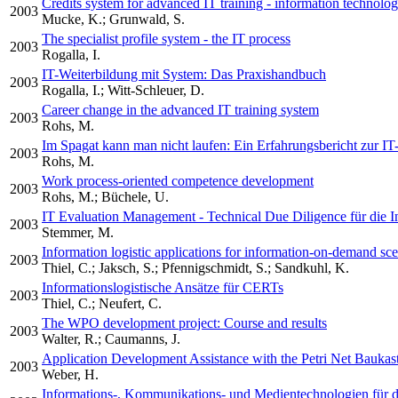
Credits system for advanced IT training - information technolo
2003
Mucke, K.; Grunwald, S.
The specialist profile system - the IT process
2003
Rogalla, I.
IT-Weiterbildung mit System: Das Praxishandbuch
2003
Rogalla, I.; Witt-Schleuer, D.
Career change in the advanced IT training system
2003
Rohs, M.
Im Spagat kann man nicht laufen: Ein Erfahrungsbericht zur IT
2003
Rohs, M.
Work process-oriented competence development
2003
Rohs, M.; Büchele, U.
IT Evaluation Management - Technical Due Diligence für die I
2003
Stemmer, M.
Information logistic applications for information-on-demand sce
2003
Thiel, C.; Jaksch, S.; Pfennigschmidt, S.; Sandkuhl, K.
Informationslogistische Ansätze für CERTs
2003
Thiel, C.; Neufert, C.
The WPO development project: Course and results
2003
Walter, R.; Caumanns, J.
Application Development Assistance with the Petri Net Baukas
2003
Weber, H.
Informations-, Kommunikations- und Medientechnologien für d