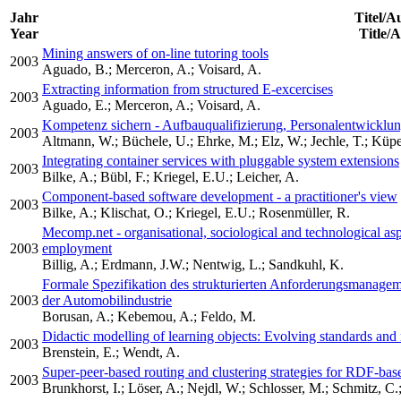
Jahr
Titel/A
Year
Title/
Mining answers of on-line tutoring tools
2003
Aguado, B.; Merceron, A.; Voisard, A.
Extracting information from structured E-excercises
2003
Aguado, E.; Merceron, A.; Voisard, A.
Kompetenz sichern - Aufbauqualifizierung, Personalentwicklu
2003
Altmann, W.; Büchele, U.; Ehrke, M.; Elz, W.; Jechle, T.; Küp
Integrating container services with pluggable system extensions
2003
Bilke, A.; Bübl, F.; Kriegel, E.U.; Leicher, A.
Component-based software development - a practitioner's view
2003
Bilke, A.; Klischat, O.; Kriegel, E.U.; Rosenmüller, R.
Mecomp.net - organisational, sociological and technological as
2003
employment
Billig, A.; Erdmann, J.W.; Nentwig, L.; Sandkuhl, K.
Formale Spezifikation des strukturierten Anforderungsmanagem
2003
der Automobilindustrie
Borusan, A.; Kebemou, A.; Feldo, M.
Didactic modelling of learning objects: Evolving standards an
2003
Brenstein, E.; Wendt, A.
Super-peer-based routing and clustering strategies for RDF-bas
2003
Brunkhorst, I.; Löser, A.; Nejdl, W.; Schlosser, M.; Schmitz, C.