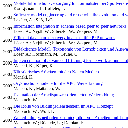
Mobile Informationsversorgung für Journalisten bei Sportveran
2003
Königsmann, T.; Löffeler, T.
Software model engineering and reuse with the evolution and v
2003
Leicher, A.; Süß, J.-G.
Information integration in schema-based peer-to-peer networks
2003
Löser, A.; Nejdl, W.; Siberski, W.; Wolpers, M.
Efficient data store discovery in a scientific P2P network
2003
Löser, A.; Nejdl, W.; Siberski, W.; Wolpers, M.
Didaktisches Modell, Taxonomie von Lernobjekten und Auswah
2003
Löser, A.; Hoffmann, M.; Grune, C.
Implementation of advanced IT training for network administrat
2003
Manski, K.; Küper, K.
Künstlerisches Arbeiten mit den Neuen Medien
2003
Manski, K.
Organisationsmodelle für die APO-Weiterbildung
2003
Manski, K.; Mattauch, W.
Evaluation der Arbeitsprozessorientierten Weiterbildung
2003
Mattauch, W.
Die Rolle von Bildungsdienstleistern im APO-Konzept
2003
Mattauch, W.; Wolf, K.
Weiterbildungsmethoden zur Integration von Arbeiten und Le
2003
Mattauch, W.; Büchele, U.; Damian, F.