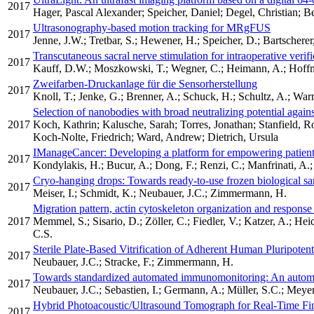
2017
Hager, Pascal Alexander; Speicher, Daniel; Degel, Christian; B
Ultrasonography-based motion tracking for MRgFUS
2017
Jenne, J.W.; Tretbar, S.; Hewener, H.; Speicher, D.; Bartscherer
Transcutaneous sacral nerve stimulation for intraoperative verifi
2017
Kauff, D.W.; Moszkowski, T.; Wegner, C.; Heimann, A.; Hoffma
Zweifarben-Druckanlage für die Sensorherstellung
2017
Knoll, T.; Jenke, G.; Brenner, A.; Schuck, H.; Schultz, A.; Warm
Selection of nanobodies with broad neutralizing potential agai
2017
Koch, Kathrin; Kalusche, Sarah; Torres, Jonathan; Stanfield,
Koch-Nolte, Friedrich; Ward, Andrew; Dietrich, Ursula
IManageCancer: Developing a platform for empowering patients
2017
Kondylakis, H.; Bucur, A.; Dong, F.; Renzi, C.; Manfrinati, A.;
Cryo-hanging drops: Towards ready-to-use frozen biological sam
2017
Meiser, I.; Schmidt, K.; Neubauer, J.C.; Zimmermann, H.
Migration pattern, actin cytoskeleton organization and response
2017
Memmel, S.; Sisario, D.; Zöller, C.; Fiedler, V.; Katzer, A.; H
C.S.
Sterile Plate-Based Vitrification of Adherent Human Pluripot
2017
Neubauer, J.C.; Stracke, F.; Zimmermann, H.
Towards standardized automated immunomonitoring: An automated
2017
Neubauer, J.C.; Sebastien, I.; Germann, A.; Müller, S.C.; Mey
Hybrid Photoacoustic/Ultrasound Tomograph for Real-Time Fi
2017