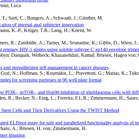
enini, Luca
, T.; Sarti, C.; Bongers, A.; Schwaab, J.; Günther, M.
cation of internal anal sphincter innervation
nn, K.-P.; Krüger, T.B.; Lang, H.; Kneist, W.
ers, R.; Zumbülte, A.; Turner, M.; Seunarine, K.; Gibbs, D.; Wiest, J.;
nst primary HIV-1 strains using soluble subtype C gp140 envelope trime
 Robyn; Danquah, Welbeck; Khazanehdari, Kamal; Briesen, Hagen von; G
 and strengthening self-management in cancer diseases
 Graf, N.; Hoffman, S.; Koumakis, L.; Pravettoni, G.; Marias, K.; Tsikn
ples for screening purposes in 96 well plate format
 to PI3K-, mTOR-, and Hsp90-inhibition of glioblastoma cells with diffe
eiden, R.; Becker, N.; Eing, L.; Ferreira, F.L.R.; Zimmermann, H.; Saue
ent Stem Cells and Their Derivatives Using the TWIST Method
 ELISpot assay for safe and parallelized functionality analysis of i
erhans, A.; Briesen, H. von; Zimmermann, H.
nger Imaging