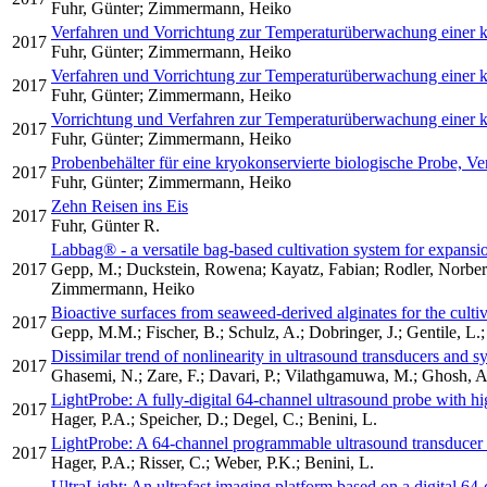
Fuhr, Günter; Zimmermann, Heiko
Verfahren und Vorrichtung zur Temperaturüberwachung einer k
2017
Fuhr, Günter; Zimmermann, Heiko
Verfahren und Vorrichtung zur Temperaturüberwachung einer k
2017
Fuhr, Günter; Zimmermann, Heiko
Vorrichtung und Verfahren zur Temperaturüberwachung einer k
2017
Fuhr, Günter; Zimmermann, Heiko
Probenbehälter für eine kryokonservierte biologische Probe, V
2017
Fuhr, Günter; Zimmermann, Heiko
Zehn Reisen ins Eis
2017
Fuhr, Günter R.
Labbag® - a versatile bag-based cultivation system for expansio
2017
Gepp, M.; Duckstein, Rowena; Kayatz, Fabian; Rodler, Norbert
Zimmermann, Heiko
Bioactive surfaces from seaweed-derived alginates for the culti
2017
Gepp, M.M.; Fischer, B.; Schulz, A.; Dobringer, J.; Gentile, L
Dissimilar trend of nonlinearity in ultrasound transducers and 
2017
Ghasemi, N.; Zare, F.; Davari, P.; Vilathgamuwa, M.; Ghosh, A
LightProbe: A fully-digital 64-channel ultrasound probe with hi
2017
Hager, P.A.; Speicher, D.; Degel, C.; Benini, L.
LightProbe: A 64-channel programmable ultrasound transducer he
2017
Hager, P.A.; Risser, C.; Weber, P.K.; Benini, L.
UltraLight: An ultrafast imaging platform based on a digital 64