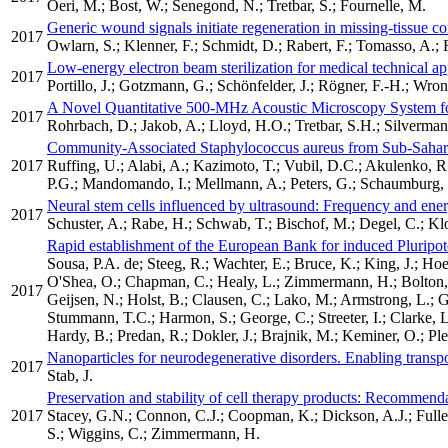
Oeri, M.; Bost, W.; Senegond, N.; Tretbar, S.; Fournelle, M.
Generic wound signals initiate regeneration in missing-tissue co
2017
Owlarn, S.; Klenner, F.; Schmidt, D.; Rabert, F.; Tomasso, A.; 
Low-energy electron beam sterilization for medical technical ap
2017
Portillo, J.; Gotzmann, G.; Schönfelder, J.; Rögner, F.-H.; Wron
A Novel Quantitative 500-MHz Acoustic Microscopy System f
2017
Rohrbach, D.; Jakob, A.; Lloyd, H.O.; Tretbar, S.H.; Silverma
Community-Associated Staphylococcus aureus from Sub-Sahara
2017
Ruffing, U.; Alabi, A.; Kazimoto, T.; Vubil, D.C.; Akulenko, R
P.G.; Mandomando, I.; Mellmann, A.; Peters, G.; Schaumburg, F
Neural stem cells influenced by ultrasound: Frequency and ene
2017
Schuster, A.; Rabe, H.; Schwab, T.; Bischof, M.; Degel, C.; Kl
Rapid establishment of the European Bank for induced Pluripot
Sousa, P.A. de; Steeg, R.; Wachter, E.; Bruce, K.; King, J.; H
O'Shea, O.; Chapman, C.; Healy, L.; Zimmermann, H.; Bolton, B.; 
2017
Geijsen, N.; Holst, B.; Clausen, C.; Lako, M.; Armstrong, L.; Gu
Stummann, T.C.; Harmon, S.; George, C.; Streeter, I.; Clarke, L.
Hardy, B.; Predan, R.; Dokler, J.; Brajnik, M.; Keminer, O.; Ple
Nanoparticles for neurodegenerative disorders. Enabling transpo
2017
Stab, J.
Preservation and stability of cell therapy products: Recommen
2017
Stacey, G.N.; Connon, C.J.; Coopman, K.; Dickson, A.J.; Fuller,
S.; Wiggins, C.; Zimmermann, H.