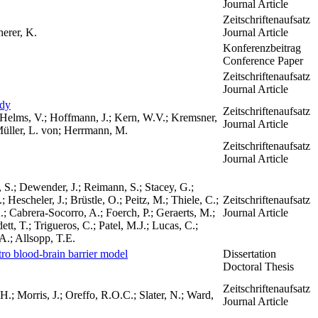
Journal Article
Zeitschriftenaufsatz
herer, K.
Journal Article
Konferenzbeitrag
Conference Paper
Zeitschriftenaufsatz
Journal Article
udy
Zeitschriftenaufsatz
; Helms, V.; Hoffmann, J.; Kern, W.V.; Kremsner,
Journal Article
Müller, L. von; Herrmann, M.
Zeitschriftenaufsatz
Journal Article
 S.; Dewender, J.; Reimann, S.; Stacey, G.;
Hescheler, J.; Brüstle, O.; Peitz, M.; Thiele, C.;
Zeitschriftenaufsatz
.; Cabrera-Socorro, A.; Foerch, P.; Geraerts, M.;
Journal Article
t, T.; Trigueros, C.; Patel, M.J.; Lucas, C.;
A.; Allsopp, T.E.
tro blood-brain barrier model
Dissertation
Doctoral Thesis
Zeitschriftenaufsatz
.; Morris, J.; Oreffo, R.O.C.; Slater, N.; Ward,
Journal Article