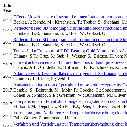
Jahr
Year
Effect of low intensity ultrasound on membrane properties and e
2017
Becker, J.; Rohde, M.; Kirschstein, T.; Tretbar, S.; Stephani, U.
Reflector-based 3D tomographic ultrasound reconstruction: Sim
2017
Chintada, B.R.; Sanabria, S.J.; Bost, W.; Goksel, O.
Reflector-based 3D tomographic ultrasound reconstruction: Sim
2017
Chintada, B.R.; Sanabria, S.J.; Bost, W.; Goksel, O.
Transcellular Transport of HDL Bearing Gold Nanoparticles Ac
2017
Chuang, S.T.; Cruz, S.; Stab, J.; Wagner, S.; Briesen, H. von;
Current achievements and future directions of hand prostheses c
2017
Ciancio, A.L.; Cordella, F.; Hoffmann, K.-P.; Schneider, A.; Gug
Adaptive workflows for diabetes management: Self-management 
2017
Contreras, I.; Kiefer, S.; Vehi, J.
Anti-nociceptive action of peripheral mu-opioid receptors by
2017
Dembla, S.; Behrendt, M.; Mohr, F.; Goecke, C.; Sondermann, J.
Cohen, A.; Philipp, S.E.; Greffrath, W.; Bünemann, M.; Oliver,
Comparison of different short-range sonar systems on real struc
2017
Ehrhardt, M.; Degel, C.; Becker, F.J.; Peter, L.; Hewener, H.; F
Vorrichtung und Verfahren zur Temperaturüberwachung einer k
2017
Fuhr, Günter; Zimmermann, Heiko
Verfahren und Vorrichtung zur Temperaturüberwachung einer k
2017