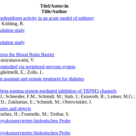
Titel/Autor:in
Title/Author
pileptiform activity in an acute model of epilepsy
; Köhling, R.
ulation study
ulation study
ross the Blood Brain Barrier
 Narayanaswami, V.
ontrolled via peripheral nervous system
lielmelli, E.; Zollo, L.
assistant and remote treatment for diabetes
 G-beta-gamma protein-mediated inhibition of TRPM3 channels
; Schneider, F.M.; Schmidt, M.; Stab, J.; Enzeroth, R.; Leitner, M.G.
 D.; Zakharian, E.; Schmidt, M.; Oberwinkler, J.
tures and objects
onfara, H.; Fournelle, M.; Tretbar, S.
ryokonservierten biologischen Probe
ryokonservierten biologischen Probe