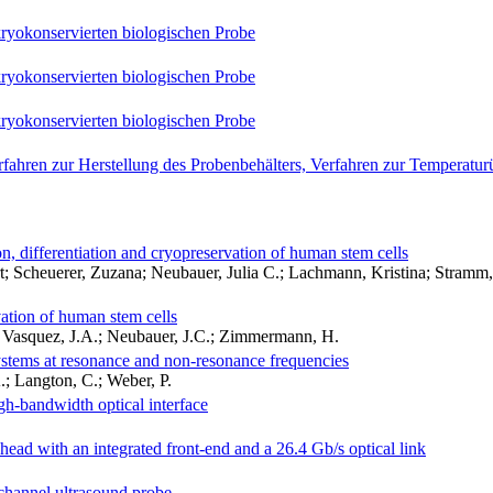
ryokonservierten biologischen Probe
ryokonservierten biologischen Probe
ryokonservierten biologischen Probe
erfahren zur Herstellung des Probenbehälters, Verfahren zur Temperat
n, differentiation and cryopreservation of human stem cells
; Scheuerer, Zuzana; Neubauer, Julia C.; Lachmann, Kristina; Stramm
vation of human stem cells
.; Vasquez, J.A.; Neubauer, J.C.; Zimmermann, H.
systems at resonance and non-resonance frequencies
.; Langton, C.; Weber, P.
gh-bandwidth optical interface
ad with an integrated front-end and a 26.4 Gb/s optical link
-channel ultrasound probe