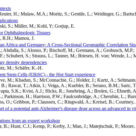
ntexts
Reuter, H.; Mulaw, M.A.; Moritz, S.; Gentile, L.; Weidinger, G.; Bartsc
plications
ski, S.; Müller, M.; Kohl, Y; Gorjup, E.
or Ophthalmologic Tissues
n, R.H.; Mamou, J.
n Africa and Germany: A Cross-Sectional Geographic Correlation St
.; Abdulla, S.; Alonso, P.; Bischoff, M.; Germann, A.; Grobusch, M.P.
.; Schubert, S.; Strauss, L.; Tanner, M.; Briesen, H. von; Wende, L.; 
rgy density dependencies
otz, M.; Schäfer, K.-H.
ent Stem Cells (EBiSC) - the Hot Start experience
oeve, M.; Khadun, S.; McConnachie, G.; Holder, J.; Kurtz, A.; Seltmann,
Rawat, T.; Atkin, I.; Veiga, A.; Kuebler, B.; Serano, B.M.; Saric, T.; 
pta, S.K.; Kvist, A.J.; Hicks, R.; Jonebring, A.; Brolen, G.; Ebneth, A
; Parkinson, H.; Harrison, P.W.; Faulconbridge, A.; Cherubin, L.; Burdet
ss, O.; Gribbon, P.; Claussen, C.; Ringwald, A.; Kreisel, B.; Courtney, 
rt of a potential anti-Alzheimer's disease drug across an advanced in vi
dations from an expert workshop
 B.; Hunt, C.J.; Kemp, P.; Kerby, J.; Man, J.; Matejtschuk, P.; Moore, H